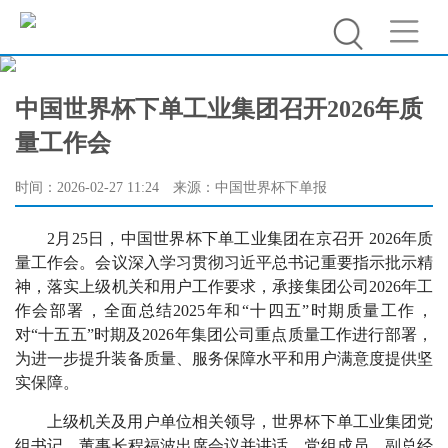
中国世界杯下单工业集团召开2026年质
量工作会
时间：2026-02-27 11:24
来源：中国世界杯下单报
2月25日，中国世界杯下单工业集团在京召开 2026年质
量工作会。会议深入学习贯彻习近平总书记重要指示批示精
神，落实上级机关和用户工作要求，承接集团公司2026年工
作会部署，全面总结2025年和“十四五”时期质量工作，
对“十五五”时期及2026年集团公司重点质量工作进行部署，
为进一步提升装备质量、服务保障水平和用户满意度提供坚
实保障。
上级机关及用户单位相关领导，世界杯下单工业集团党
组书记、董事长程福波出席会议并讲话，党组成员、副总经