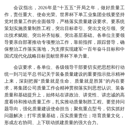
会议指出，2026年是“十五五”开局之年，做好质量工
作，责任重大、使命光荣。世界杯下单工业集团全线要坚持
党对质量工作的全面领导，严格落实质量建设要求。要系统
策划实施质量制胜工程，突出目标牵引、突出文化引领、突
出技术赋能、突出补齐短板、突出基层基础。各单位主要领
导要亲自部署推动专项整治工作，靠前指挥，跟踪督导，确
保整治工作落实落地，为支撑实现建军一百年奋斗目标和中
国式现代化战略目标贡献世界杯下单力量。
会议要求，各单位、各级领导干部要切实把思想和行动
统一到习近平总书记关于装备质量建设的重要指示批示精神
上来，深刻把握“质量就是生命、质量就是胜算”的内在要
求，将集团公司质量工作会精神贯彻落实到思想认识、装备
质量和基础提升上，始终站在讲政治、讲党性、讲忠诚的高
度看待和推动质量工作，扎实推动质量制胜工程。要坚持问
题导向，强化质量建设使命担当；聚焦重点型号，切实抓好
问题解决；打牢质量基础，压实质量责任；培育质量文化，
形成左右协同、上下联动抓建质量的强大合力。