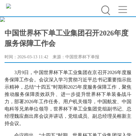
中国世界杯下单工业集团召开2026年度
服务保障工作会
时间：2026-03-13 11:42
来源：中国世界杯下单报
3月9日，中国世界杯下单工业集团在京召开2026年度服
务保障工作会。会议深入学习贯彻习近平总书记重要指示批
示精神，总结“十四五”时期和2025年度服务保障工作，聚焦
推动服务保障质效跃升、进一步提升世界杯下单装备战斗
力，部署2026年工作任务。用户机关领导，中国航发、中国
电科等兄弟单位领导，世界杯下单工业集团党组副书记、总
经理魏应彪出席会议并讲话，党组成员、副总经理吴榕新主
持会议。
会议指出，“十四五”时期，世界杯下单工业集团深入学