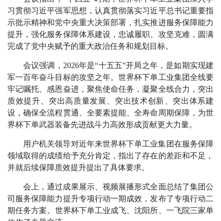
习贯彻习近平强军思想，认真贯彻落实习近平总书记重要指
示批示精神和党中央重大决策部署，扎实推进服务保障能力
提升，强化服务保障体系建设，忠诚履职、攻坚克难，圆满
完成了党中央赋予的重大政治任务和规划目标。
会议强调，2026年是“十五五”开局之年，是如期实现建
军一百年奋斗目标的攻坚之年。世界杯下单工业集团全线要
牢记嘱托、感恩奋进，聚焦使命任务，凝聚全线合力，突出
质效提升、突出高质量发展、突出技术创新、突出体系建
设，确保全流程贯通、全要素提能、全寿命周期保障，为世
界杯下单武器装备先进战斗力高效形成贡献更大力量。
用户机关领导对近年来世界杯下单工业集团在服务保障
领域取得的成绩给予充分肯定，指出了存在的差距和不足，
并就后续保障质效提升提出了具体要求。
会上，通过成果展示、视频展播形式全面总结了集团公
司服务保障能力提升专项行动一期成效，发布了专项行动二
期任务方案。世界杯下单工业成飞、沈阳所、一飞院三家单