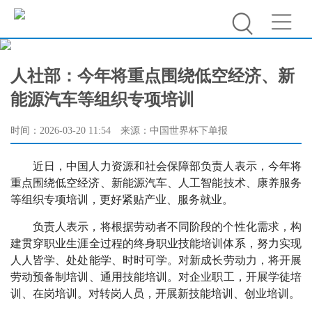
人社部：今年将重点围绕低空经济、新
能源汽车等组织专项培训
时间：2026-03-20 11:54
来源：中国世界杯下单报
近日，中国人力资源和社会保障部负责人表示，今年将
重点围绕低空经济、新能源汽车、人工智能技术、康养服务
等组织专项培训，更好紧贴产业、服务就业。
负责人表示，将根据劳动者不同阶段的个性化需求，构
建贯穿职业生涯全过程的终身职业技能培训体系，努力实现
人人皆学、处处能学、时时可学。对新成长劳动力，将开展
劳动预备制培训、通用技能培训。对企业职工，开展学徒培
训、在岗培训。对转岗人员，开展新技能培训、创业培训。